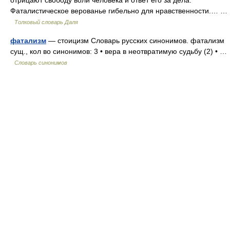
отрицают свободу воли человека и ответ его за дела.
Фаталистическое верованье гибельно для нравственности.… …
Толковый словарь Даля
фатализм
— стоицизм Словарь русских синонимов. фатализм
сущ., кол во синонимов: 3 • вера в неотвратимую судьбу (2) • …
Словарь синонимов