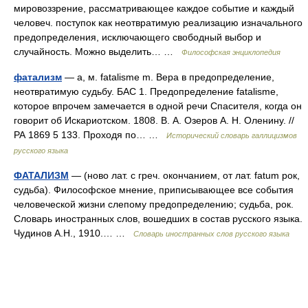
мировоззрение, рассматривающее каждое событие и каждый
человеч. поступок как неотвратимую реализацию изначального
предопределения, исключающего свободный выбор и
случайность. Можно выделить… …
Философская энциклопедия
фатализм
— а, м. fatalisme m. Вера в предопределение,
неотвратимую судьбу. БАС 1. Предопределение fatalisme,
которое впрочем замечается в одной речи Спасителя, когда он
говорит об Искариотском. 1808. В. А. Озеров А. Н. Оленину. //
РА 1869 5 133. Проходя по… …
Исторический словарь галлицизмов
русского языка
ФАТАЛИЗМ
— (ново лат. с греч. окончанием, от лат. fatum рок,
судьба). Философское мнение, приписывающее все события
человеческой жизни слепому предопределению; судьба, рок.
Словарь иностранных слов, вошедших в состав русского языка.
Чудинов А.Н., 1910.… …
Словарь иностранных слов русского языка