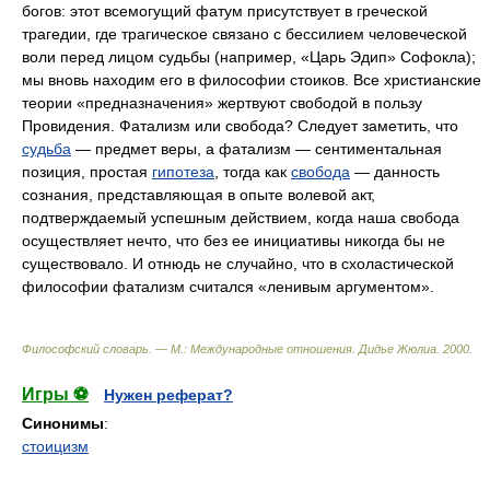
богов: этот всемогущий фатум присутствует в греческой
трагедии, где трагическое связано с бессилием человеческой
воли перед лицом судьбы (например, «Царь Эдип» Софокла);
мы вновь находим его в философии стоиков. Все христианские
теории «предназначения» жертвуют свободой в пользу
Провидения. Фатализм или свобода? Следует заметить, что
судьба
— предмет веры, а фатализм — сентиментальная
позиция, простая
гипотеза
, тогда как
свобода
— данность
сознания, представляющая в опыте волевой акт,
подтверждаемый успешным действием, когда наша свобода
осуществляет нечто, что без ее инициативы никогда бы не
существовало. И отнюдь не случайно, что в схоластической
философии фатализм считался «ленивым аргументом».
Философский словарь. — М.: Международные отношения
.
Дидье Жюлиа
.
2000
.
Игры ⚽
Нужен реферат?
Синонимы
:
стоицизм