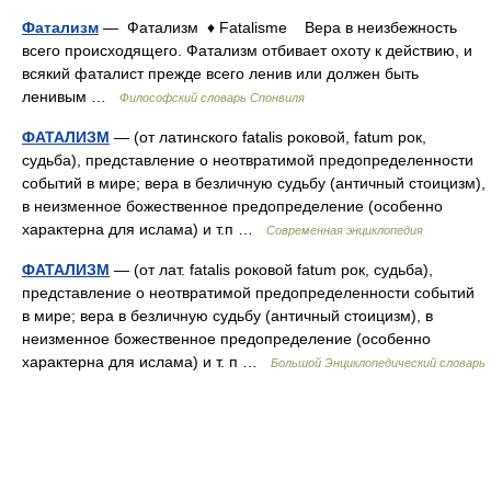
Фатализм
— Фатализм ♦ Fatalisme Вера в неизбежность
всего происходящего. Фатализм отбивает охоту к действию, и
всякий фаталист прежде всего ленив или должен быть
ленивым …
Философский словарь Спонвиля
ФАТАЛИЗМ
— (от латинского fatalis роковой, fatum рок,
судьба), представление о неотвратимой предопределенности
событий в мире; вера в безличную судьбу (античный стоицизм),
в неизменное божественное предопределение (особенно
характерна для ислама) и т.п …
Современная энциклопедия
ФАТАЛИЗМ
— (от лат. fatalis роковой fatum рок, судьба),
представление о неотвратимой предопределенности событий
в мире; вера в безличную судьбу (античный стоицизм), в
неизменное божественное предопределение (особенно
характерна для ислама) и т. п …
Большой Энциклопедический словарь