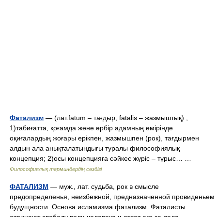
Фатализм
— (лат.fatum – тағдыр, fatalis – жазмыштық) ;
1)табиғатта, қоғамда және әрбір адамның өмірінде
оқиғалардың жоғары ерікпен, жазмышпен (рок), тағдырмен
алдын ала анықталатындығы туралы философиялық
концепция; 2)осы концепцияға сәйкес жүріс – тұрыс… …
Философиялық терминдердің сөздігі
ФАТАЛИЗМ
— муж., лат. судьба, рок в смысле
предопределенья, неизбежной, предназначенной провиденьем
будущности. Основа исламизма фатализм. Фаталисты